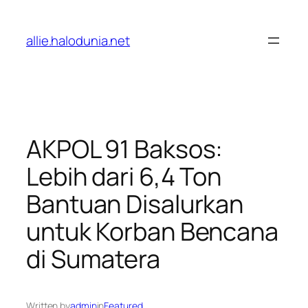
Lewati
ke
allie.halodunia.net
konten
AKPOL 91 Baksos:
Lebih dari 6,4 Ton
Bantuan Disalurkan
untuk Korban Bencana
di Sumatera
Written by
admin
in
Featured