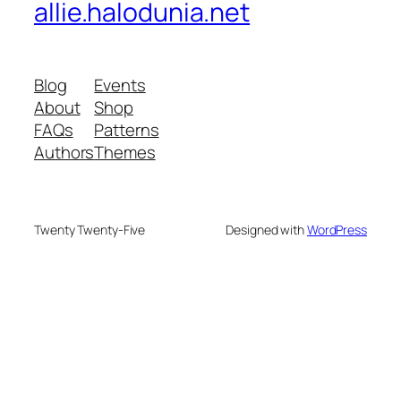
allie.halodunia.net
Blog
Events
About
Shop
FAQs
Patterns
Authors
Themes
Twenty Twenty-Five
Designed with
WordPress