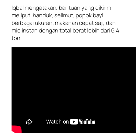
Iqbal mengatakan, bantuan yang dikirim
meliputi handuk, selimut, popok bayi
berbagai ukuran, makanan cepat saji, dan
mie instan dengan total berat lebih dari 6,4
ton.