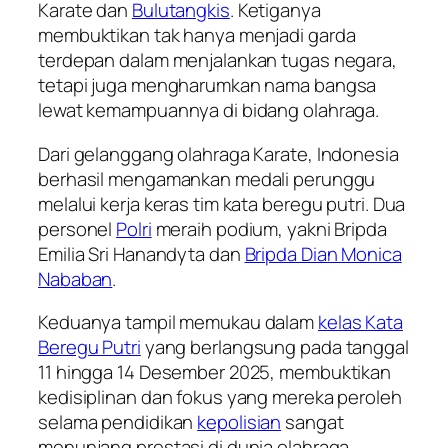
Karate dan
Bulutangkis
. Ketiganya
membuktikan tak hanya menjadi garda
terdepan dalam menjalankan tugas negara,
tetapi juga mengharumkan nama bangsa
lewat kemampuannya di bidang olahraga.
Dari gelanggang olahraga Karate, Indonesia
berhasil mengamankan medali perunggu
melalui kerja keras tim kata beregu putri. Dua
personel
Polri
meraih podium, yakni Bripda
Emilia Sri Hanandyta dan
Bripda Dian Monica
Nababan
.
Keduanya tampil memukau dalam
kelas Kata
Beregu Putri
yang berlangsung pada tanggal
11 hingga 14 Desember 2025, membuktikan
kedisiplinan dan fokus yang mereka peroleh
selama pendidikan
kepolisian
sangat
menunjang prestasi di dunia olahraga.