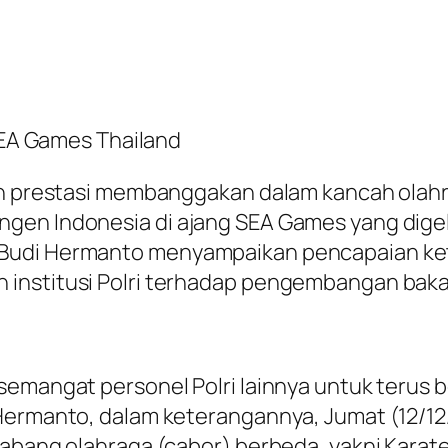
 SEA Games Thailand
an prestasi membanggakan dalam kancah olahr
gen Indonesia di ajang SEA Games yang digel
Budi Hermanto menyampaikan pencapaian keti
 institusi Polri terhadap pengembangan bak
emangat personel Polri lainnya untuk terus b
 Hermanto, dalam keterangannya, Jumat (12/12
cabang olahraga (cabor) berbeda, yakni Karat