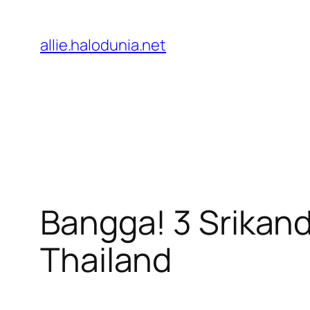
Lewati
ke
allie.halodunia.net
konten
Bangga! 3 Srikand
Thailand