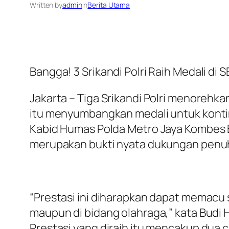
Written by
admin
in
Berita Utama
Bangga! 3 Srikandi Polri Raih Medali di
Jakarta – Tiga Srikandi Polri menorehk
itu menyumbangkan medali untuk kontin
Kabid Humas Polda Metro Jaya Kombes 
merupakan bukti nyata dukungan penuh
“Prestasi ini diharapkan dapat memacu s
maupun di bidang olahraga,” kata Budi
Prestasi yang diraih itu mencakup dua 