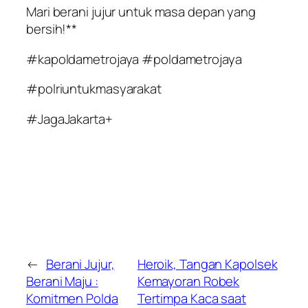
Mari berani jujur untuk masa depan yang
bersih!**
#kapoldametrojaya #poldametrojaya
#polriuntukmasyarakat
#JagaJakarta+
←
Berani Jujur,
Heroik, Tangan Kapolsek
Berani Maju :
Kemayoran Robek
Komitmen Polda
Tertimpa Kaca saat