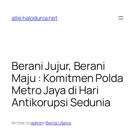
Lewati
ke
allie.halodunia.net
konten
Berani Jujur, Berani
Maju : Komitmen Polda
Metro Jaya di Hari
Antikorupsi Sedunia
Written by
admin
in
Berita Utama