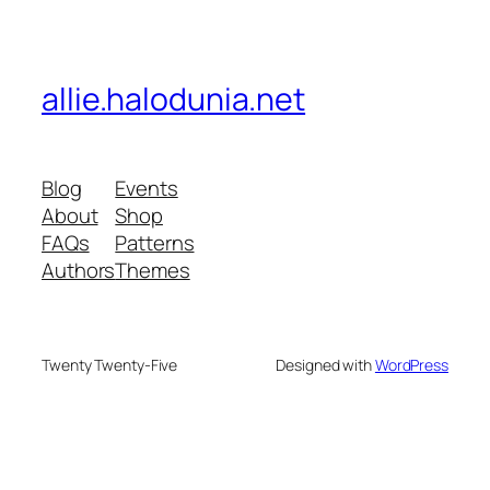
allie.halodunia.net
Blog
Events
About
Shop
FAQs
Patterns
Authors
Themes
Twenty Twenty-Five
Designed with
WordPress