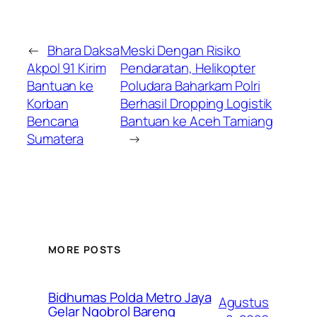
←
Bhara Daksa
Meski Dengan Risiko
Akpol 91 Kirim
Pendaratan, Helikopter
Bantuan ke
Poludara Baharkam Polri
Korban
Berhasil Dropping Logistik
Bencana
Bantuan ke Aceh Tamiang
Sumatera
→
MORE POSTS
Bidhumas Polda Metro Jaya
Agustus
Gelar Ngobrol Bareng