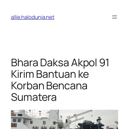
Lewati
ke
allie.halodunia.net
konten
Bhara Daksa Akpol 91
Kirim Bantuan ke
Korban Bencana
Sumatera