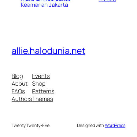
Keamanan Jakarta
allie.halodunia.net
Blog
Events
About
Shop
FAQs
Patterns
Authors
Themes
Twenty Twenty-Five
Designed with
WordPress