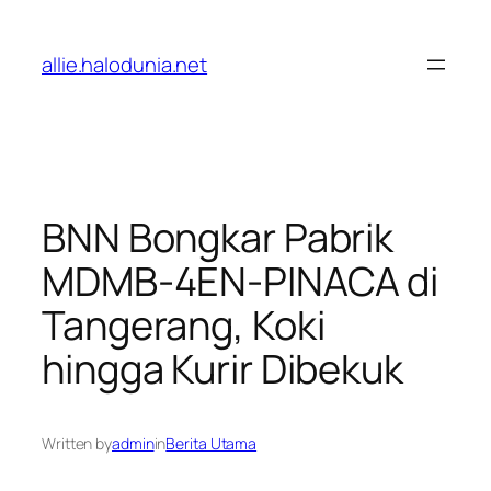
Lewati
ke
allie.halodunia.net
konten
BNN Bongkar Pabrik
MDMB-4EN-PINACA di
Tangerang, Koki
hingga Kurir Dibekuk
Written by
admin
in
Berita Utama