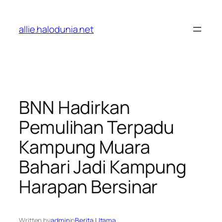
Lewati
ke
allie.halodunia.net
konten
BNN Hadirkan
Pemulihan Terpadu
Kampung Muara
Bahari Jadi Kampung
Harapan Bersinar
Written by
admin
in
Berita Utama