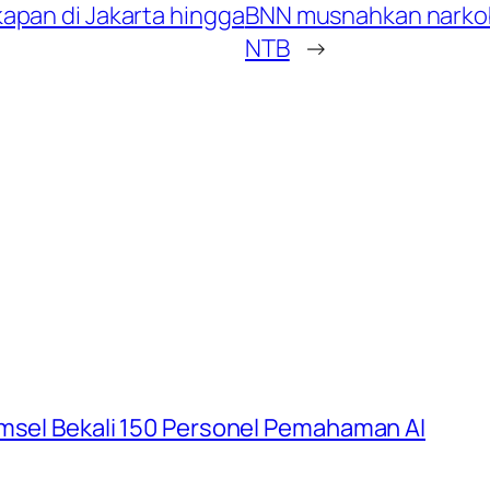
apan di Jakarta hingga
BNN musnahkan narkoba
NTB
→
umsel Bekali 150 Personel Pemahaman AI