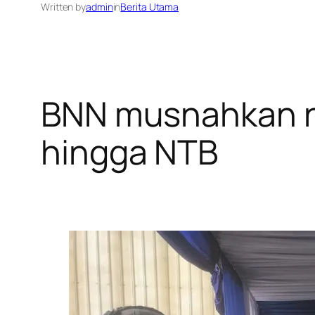
Written by
admin
in
Berita Utama
BNN musnahkan na
hingga NTB