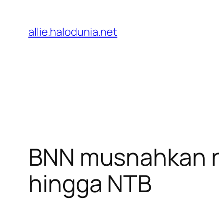
Lewati
ke
allie.halodunia.net
konten
BNN musnahkan na
hingga NTB