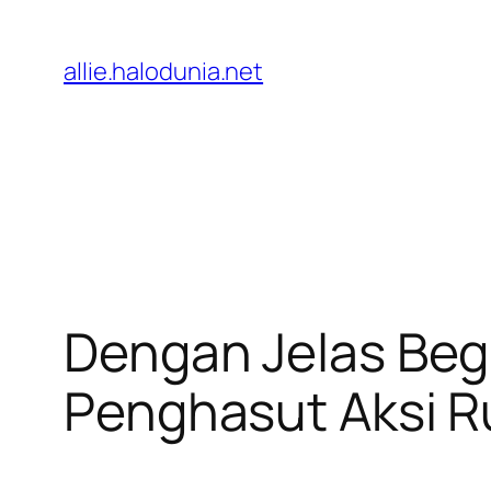
Lewati
ke
allie.halodunia.net
konten
Dengan Jelas Begi
Penghasut Aksi Ru