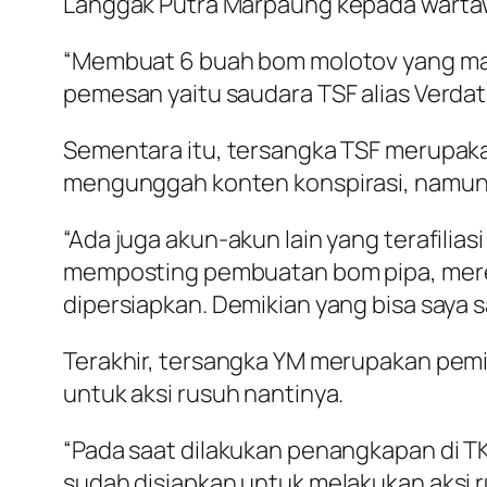
Langgak Putra Marpaung kepada wartaw
“Membuat 6 buah bom molotov yang masi
pemesan yaitu saudara TSF alias Verdat
Sementara itu, tersangka TSF merupak
mengunggah konten konspirasi, namun 
“Ada juga akun-akun lain yang terafili
memposting pembuatan bom pipa, meren
dipersiapkan. Demikian yang bisa saya
Terakhir, tersangka YM merupakan pemi
untuk aksi rusuh nantinya.
“Pada saat dilakukan penangkapan di T
sudah disiapkan untuk melakukan aksi 