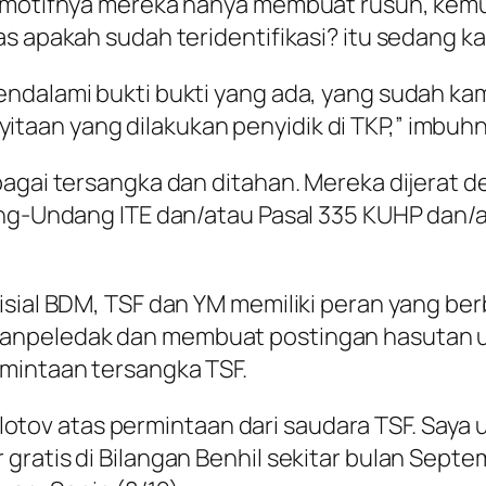
a motifnya mereka hanya membuat rusuh, kemud
s apakah sudah teridentifikasi? itu sedang kam
endalami bukti bukti yang ada, yang sudah ka
aan yang dilakukan penyidik di TKP,” imbuhn
agai tersangka dan ditahan. Mereka dijerat de
ang-Undang ITE dan/atau Pasal 335 KUHP dan/a
isial BDM, TSF dan YM memiliki peran yang be
anpeledak dan membuat postingan hasutan un
mintaan tersangka TSF.
ov atas permintaan dari saudara TSF. Saya u
ratis di Bilangan Benhil sekitar bulan Septem