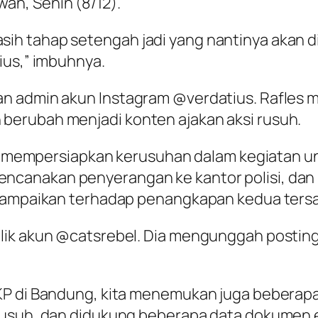
an, Senin (8/12).
h tahap setengah jadi yang nantinya akan di
ius,” imbuhnya.
an admin akun Instagram @verdatius. Rafles 
berubah menjadi konten ajakan aksi rusuh.
asi mempersiapkan kerusuhan dalam kegiatan u
canakan penyerangan ke kantor polisi, dan 
 sampaikan terhadap penangkapan kedua tersa
lik akun @catsrebel. Dia mengunggah posting
KP di Bandung, kita menemukan juga beberapa
rusuh, dan didukung beberapa data dokumen 