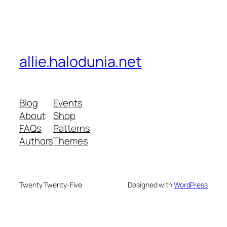
allie.halodunia.net
Blog
Events
About
Shop
FAQs
Patterns
Authors
Themes
Twenty Twenty-Five
Designed with
WordPress