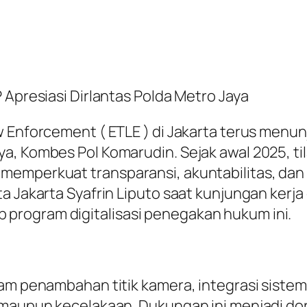
 Apresiasi Dirlantas Polda Metro Jaya
aw Enforcement ( ETLE ) di Jakarta terus men
a, Kombes Pol Komarudin. Sejak awal 2025, ti
memperkuat transparansi, akuntabilitas, dan
a Jakarta Syafrin Liputo saat kunjungan kerja
program digitalisasi penegakan hukum ini.
lam penambahan titik kamera, integrasi sistem
n maupun kecelakaan. Dukungan ini menjadi do