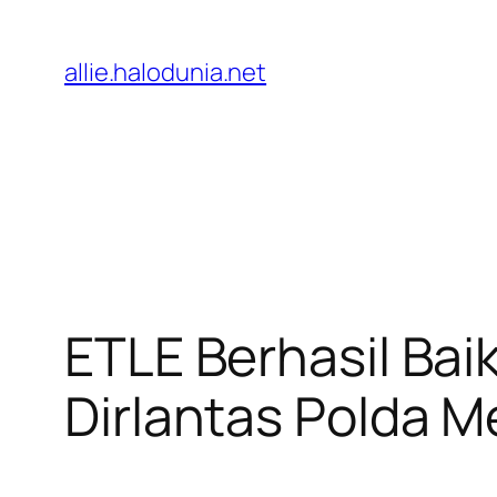
Lewati
ke
allie.halodunia.net
konten
ETLE Berhasil Bai
Dirlantas Polda M