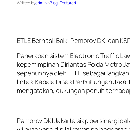
Written by
admin
in
Blog
, 
Featured
ETLE Berhasil Baik, Pemprov DKI dan KSP
Penerapan sistem Electronic Traffic L
kepemimpinan Dirlantas Polda Metro Jay
sepenuhnya oleh ETLE sebagai langkah 
lintas. Kepala Dinas Perhubungan Jakart
mengatakan, dukungan penuh terhadap 
Pemprov DKI Jakarta siap bersinergi da
wilayah yang dinilai rawan pelanggara