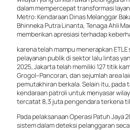
dalam mempercepat transformasi layanan
Metro: Kendaraan Dinas Melanggar Bakal
Bhinneka Putra Linanta, Tenaga Ahli Ma
memberikan apresiasi terhadap keberhas
karena telah mampu menerapkan ETLE se
pelayanan publik di sektor lalu lintas y
2025, Jakarta telah memiliki 127 titik k
Grogol–Pancoran, dan sejumlah area lain
pemutakhiran berkala. Selain itu, pada
kendaraan patroli untuk menyasar wila
tercatat 8,3 juta pengendara terkena til
Pada pelaksanaan Operasi Patuh Jaya 2
sistem dalam deteksi pelanggaran secar