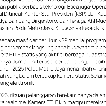
 publik berbasis teknologi. Baca juga: Operas
 Ditindak Kantor Staf Presiden (KSP) dari Ke
dya Bambang Dirgantoro, dan Tenaga Ahl Muda 
ilan Polda Metro Jaya. Khususnya kepada jaja
cara masif dan terukur. KSP menilai program 
ang berdampak langsung pada budaya tertib berl
amera ETLE statis yang aktif di berbagai ruas 
nya. Jumlah ini terus diperluas, dengan lebih
 tahun 2025 Polda Metro Jaya menambah 41 un
yah yang belum tercakup kamera statis. Sela
ang elektronik .
025, ribuan pelanggaran terekam hanya dalam
a real time. Kamera ETLE kini mampu merekam