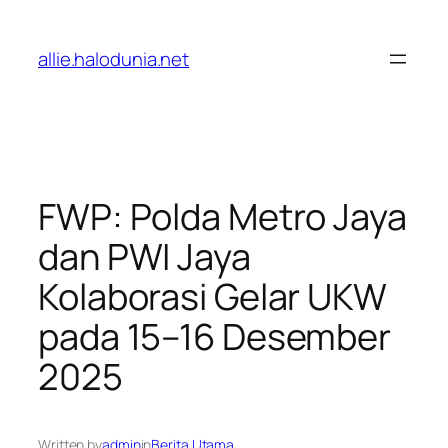
Lewati
ke
allie.halodunia.net
konten
FWP: Polda Metro Jaya
dan PWI Jaya
Kolaborasi Gelar UKW
pada 15–16 Desember
2025
Written by
admin
in
Berita Utama