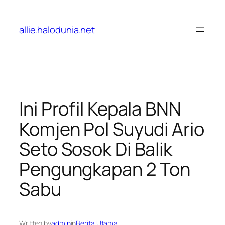
Lewati
ke
allie.halodunia.net
konten
Ini Profil Kepala BNN
Komjen Pol Suyudi Ario
Seto Sosok Di Balik
Pengungkapan 2 Ton
Sabu
Written by
admin
in
Berita Utama