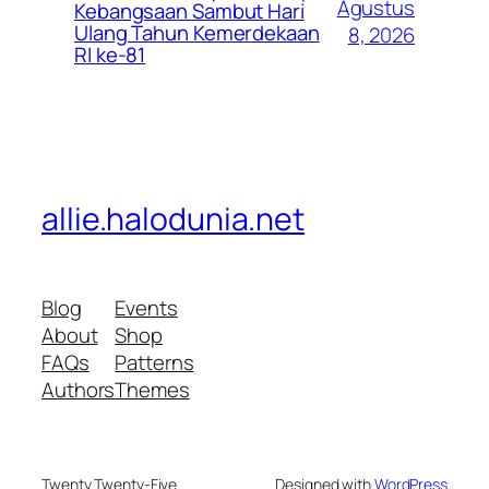
Agustus
Kebangsaan Sambut Hari
Ulang Tahun Kemerdekaan
8, 2026
RI ke-81
allie.halodunia.net
Blog
Events
About
Shop
FAQs
Patterns
Authors
Themes
Twenty Twenty-Five
Designed with
WordPress