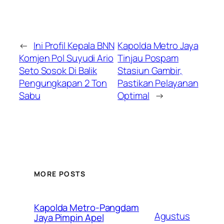
←
Ini Profil Kepala BNN
Kapolda Metro Jaya
Komjen Pol Suyudi Ario
Tinjau Pospam
Seto Sosok Di Balik
Stasiun Gambir,
Pengungkapan 2 Ton
Pastikan Pelayanan
Sabu
Optimal
→
MORE POSTS
Kapolda Metro-Pangdam
Agustus
Jaya Pimpin Apel