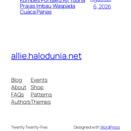
Kombes Pol Bayu Aji Yudha
Prajas Imbau Waspada
6, 2026
Cuaca Panas
allie.halodunia.net
Blog
Events
About
Shop
FAQs
Patterns
Authors
Themes
Twenty Twenty-Five
Designed with
WordPress