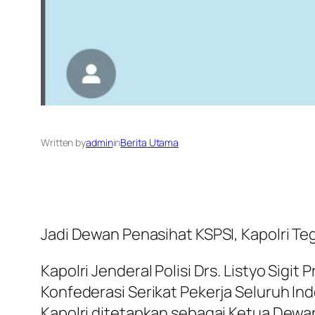
Written by
admin
in
Berita Utama
Jadi Dewan Penasihat KSPSI, Kapolri T
Kapolri Jenderal Polisi Drs. Listyo Sig
Konfederasi Serikat Pekerja Seluruh Ind
Kapolri ditetapkan sebagai Ketua Dewa