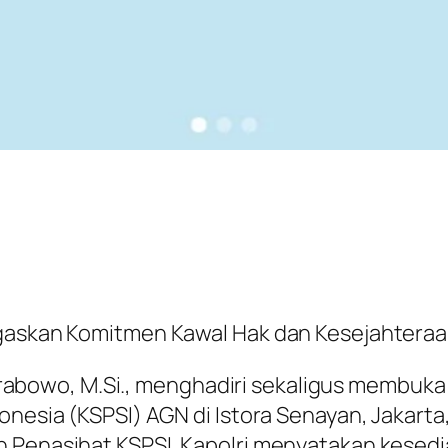
egaskan Komitmen Kawal Hak dan Kesejahtera
it Prabowo, M.Si., menghadiri sekaligus membu
onesia (KSPSI) AGN di Istora Senayan, Jakarta
n Penasihat KSPSI. Kapolri menyatakan kese