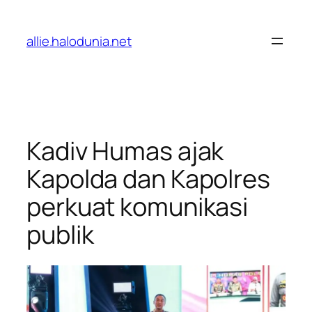
Lewati
ke
allie.halodunia.net
konten
Kadiv Humas ajak
Kapolda dan Kapolres
perkuat komunikasi
publik