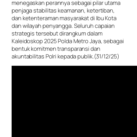
menegaskan perannya sebagai pilar utama
penjaga stabilitas keamanan, ketertiban,
dan ketenteraman masyarakat di Ibu Kota
dan wilayah penyangga. Seluruh capaian
strategis tersebut dirangkum dalam
Kaleidoskop 2025 Polda Metro Jaya, sebagai
bentuk komitmen transparansi dan
akuntabilitas Polri kepada publik.(31/12/25)