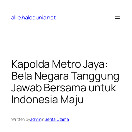
Lewati
ke
allie.halodunia.net
konten
Kapolda Metro Jaya:
Bela Negara Tanggung
Jawab Bersama untuk
Indonesia Maju
Written by
admin
in
Berita Utama