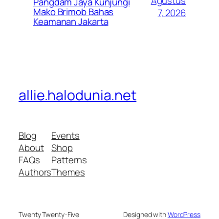
Agustus
Pangdam Jaya Kunjungi
Mako Brimob Bahas
7, 2026
Keamanan Jakarta
allie.halodunia.net
Blog
Events
About
Shop
FAQs
Patterns
Authors
Themes
Twenty Twenty-Five
Designed with
WordPress