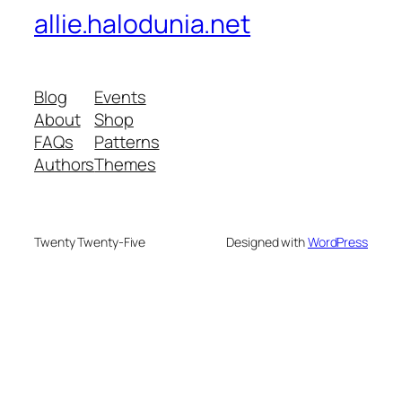
allie.halodunia.net
Blog
Events
About
Shop
FAQs
Patterns
Authors
Themes
Twenty Twenty-Five
Designed with
WordPress