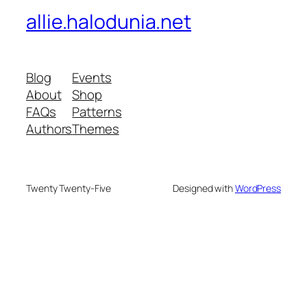
allie.halodunia.net
Blog
Events
About
Shop
FAQs
Patterns
Authors
Themes
Twenty Twenty-Five
Designed with
WordPress