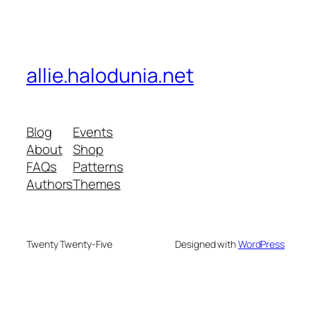
allie.halodunia.net
Blog
Events
About
Shop
FAQs
Patterns
Authors
Themes
Twenty Twenty-Five
Designed with
WordPress