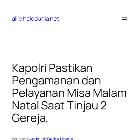
Lewati
ke
allie.halodunia.net
konten
Kapolri Pastikan
Pengamanan dan
Pelayanan Misa Malam
Natal Saat Tinjau 2
Gereja,
Written by
admin
in
Berita Utama