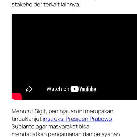
stakeholder terkait lainnya.
Menurut Sigit, peninjauan ini merupakan
tindaklanjut
instruksi Presiden Prabowo
Subianto agar masyarakat bisa
mendapatkan pengamanan dan pelayanan