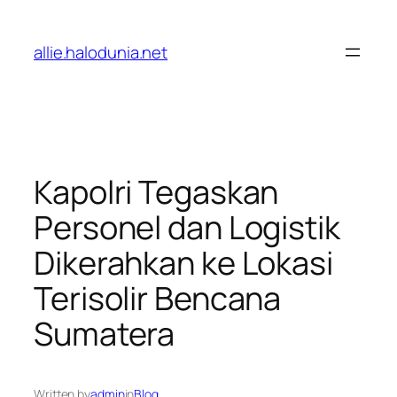
Lewati
ke
allie.halodunia.net
konten
Kapolri Tegaskan
Personel dan Logistik
Dikerahkan ke Lokasi
Terisolir Bencana
Sumatera
Written by
admin
in
Blog