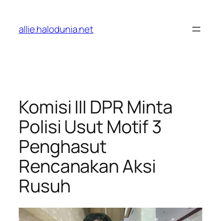
Lewati
ke
allie.halodunia.net
konten
Komisi III DPR Minta
Polisi Usut Motif 3
Penghasut
Rencanakan Aksi
Rusuh