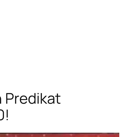
h Predikat
0!