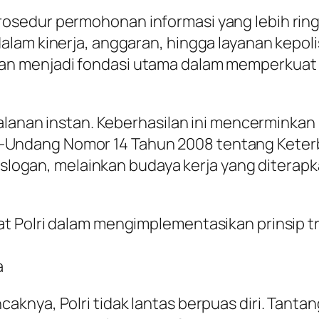
sedur permohonan informasi yang lebih ringk
lam kinerja, anggaran, hingga layanan kepoli
n menjadi fondasi utama dalam memperkuat h
alanan instan. Keberhasilan ini mencerminkan k
ndang Nomor 14 Tahun 2008 tentang Keterbu
r slogan, melainkan budaya kerja yang diterap
t Polri dalam mengimplementasikan prinsip tr
a
knya, Polri tidak lantas berpuas diri. Tant