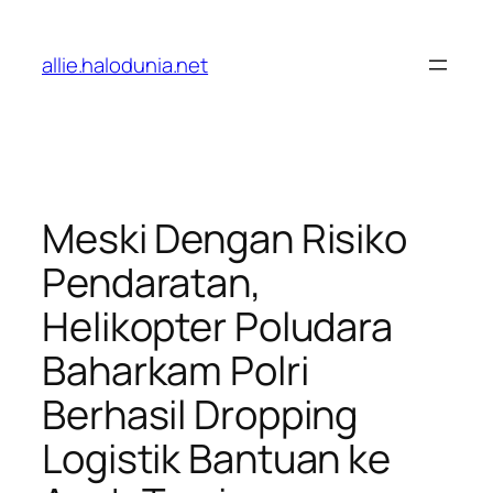
Lewati
ke
allie.halodunia.net
konten
Meski Dengan Risiko
Pendaratan,
Helikopter Poludara
Baharkam Polri
Berhasil Dropping
Logistik Bantuan ke