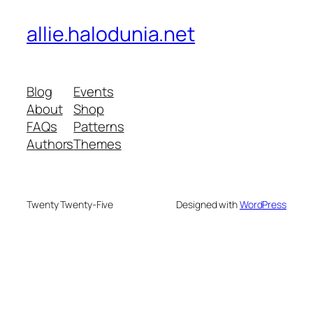
allie.halodunia.net
Blog
Events
About
Shop
FAQs
Patterns
Authors
Themes
Twenty Twenty-Five
Designed with
WordPress