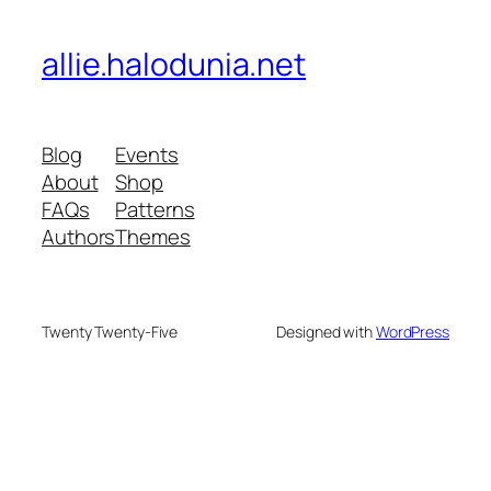
allie.halodunia.net
Blog
Events
About
Shop
FAQs
Patterns
Authors
Themes
Twenty Twenty-Five
Designed with
WordPress