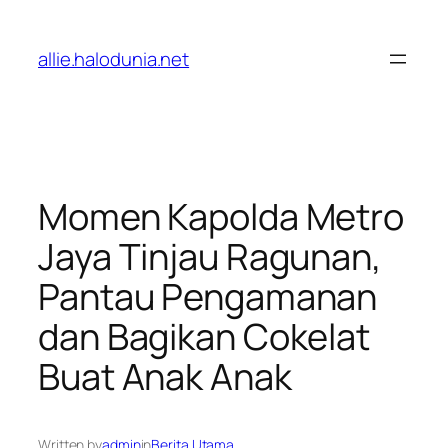
Lewati
ke
allie.halodunia.net
konten
Momen Kapolda Metro
Jaya Tinjau Ragunan,
Pantau Pengamanan
dan Bagikan Cokelat
Buat Anak Anak
Written by
admin
in
Berita Utama