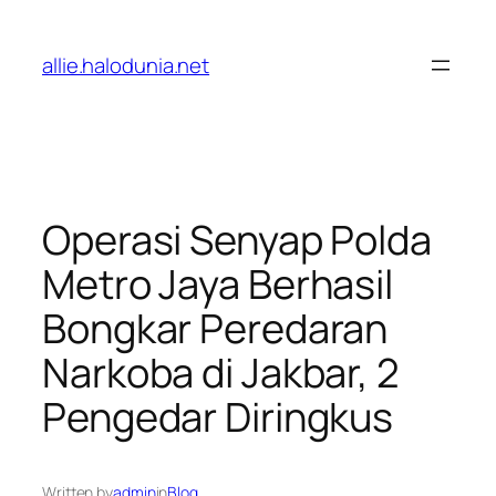
Lewati
ke
allie.halodunia.net
konten
Operasi Senyap Polda
Metro Jaya Berhasil
Bongkar Peredaran
Narkoba di Jakbar, 2
Pengedar Diringkus
Written by
admin
in
Blog