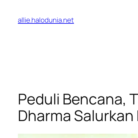
Lewati
ke
allie.halodunia.net
konten
Peduli Bencana, 
Dharma Salurkan