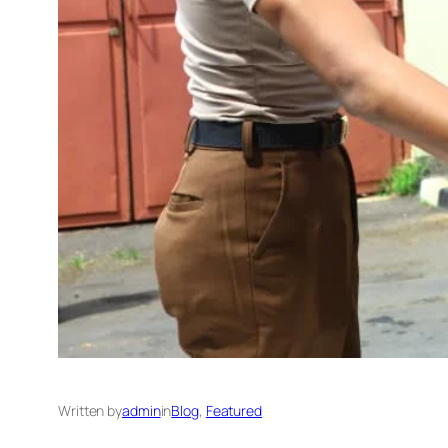
Written by
admin
in
Blog
, 
Featured