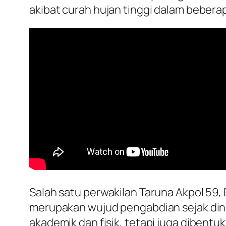
akibat curah hujan tinggi dalam beberap
Salah satu perwakilan Taruna Akpol 59
merupakan wujud pengabdian sejak dini
akademik dan fisik, tetapi juga dibentuk