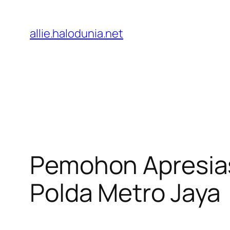
Lewati
ke
allie.halodunia.net
konten
Pemohon Apresias
Polda Metro Jaya