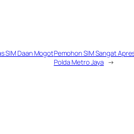
as SIM Daan Mogot
Pemohon SIM Sangat Apres
Polda Metro Jaya
→