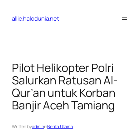
Lewati
ke
allie.halodunia.net
konten
Pilot Helikopter Polri
Salurkan Ratusan Al-
Qur’an untuk Korban
Banjir Aceh Tamiang
Written by
admin
in
Berita Utama