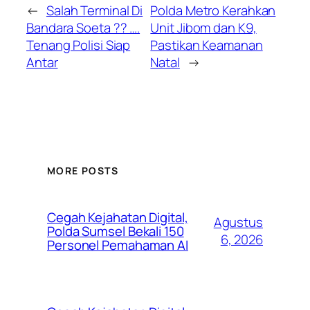
←
Salah Terminal Di
Polda Metro Kerahkan
Bandara Soeta ?? ….
Unit Jibom dan K9,
Tenang Polisi Siap
Pastikan Keamanan
Antar
Natal
→
MORE POSTS
Cegah Kejahatan Digital,
Agustus
Polda Sumsel Bekali 150
6, 2026
Personel Pemahaman AI