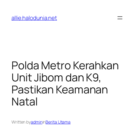
Lewati
ke
allie.halodunia.net
konten
Polda Metro Kerahkan
Unit Jibom dan K9,
Pastikan Keamanan
Natal
Written by
admin
in
Berita Utama