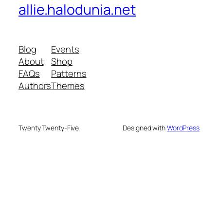
allie.halodunia.net
Blog
Events
About
Shop
FAQs
Patterns
Authors
Themes
Twenty Twenty-Five
Designed with
WordPress