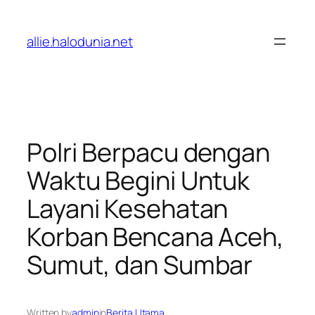
Lewati
ke
allie.halodunia.net
konten
Polri Berpacu dengan
Waktu Begini Untuk
Layani Kesehatan
Korban Bencana Aceh,
Sumut, dan Sumbar
Written by
admin
in
Berita Utama