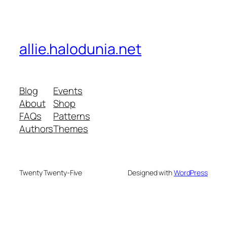
allie.halodunia.net
Blog
Events
About
Shop
FAQs
Patterns
Authors
Themes
Twenty Twenty-Five
Designed with
WordPress