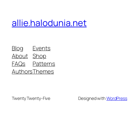
allie.halodunia.net
Blog
Events
About
Shop
FAQs
Patterns
Authors
Themes
Twenty Twenty-Five
Designed with
WordPress