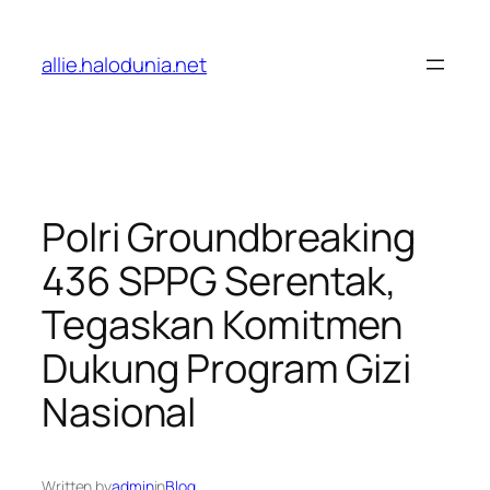
Lewati
ke
allie.halodunia.net
konten
Polri Groundbreaking
436 SPPG Serentak,
Tegaskan Komitmen
Dukung Program Gizi
Nasional
Written by
admin
in
Blog