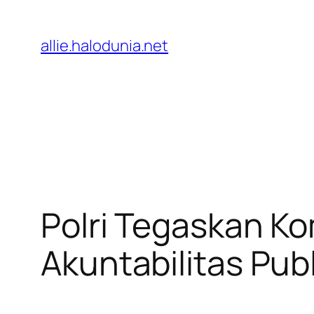
Lewati
ke
allie.halodunia.net
konten
Polri Tegaskan K
Akuntabilitas Publ