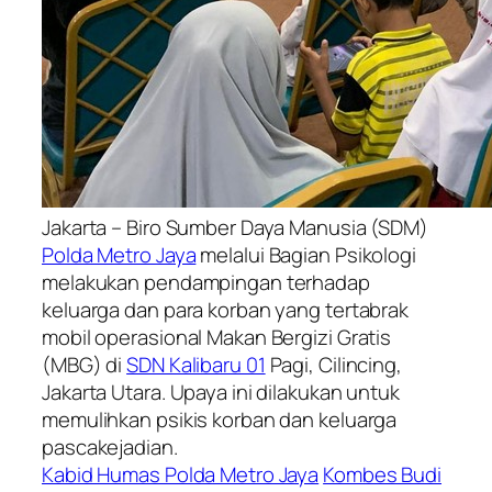
Jakarta – Biro Sumber Daya Manusia (SDM)
Polda Metro Jaya
melalui Bagian Psikologi
melakukan pendampingan terhadap
keluarga dan para korban yang tertabrak
mobil operasional Makan Bergizi Gratis
(MBG) di
SDN Kalibaru 01
Pagi, Cilincing,
Jakarta Utara. Upaya ini dilakukan untuk
memulihkan psikis korban dan keluarga
pascakejadian.
Kabid Humas Polda Metro Jaya
Kombes Budi