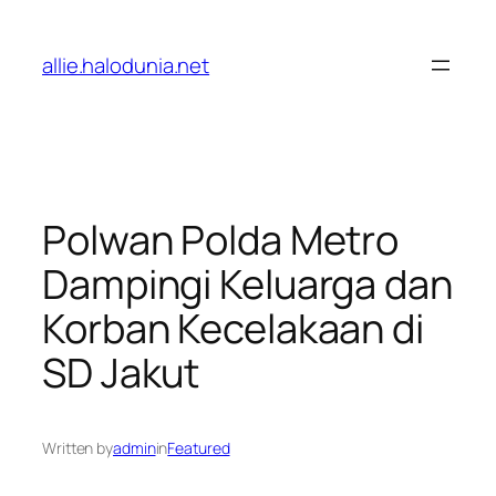
Lewati
ke
allie.halodunia.net
konten
Polwan Polda Metro
Dampingi Keluarga dan
Korban Kecelakaan di
SD Jakut
Written by
admin
in
Featured