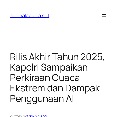
Lewati
ke
allie.halodunia.net
konten
Rilis Akhir Tahun 2025,
Kapolri Sampaikan
Perkiraan Cuaca
Ekstrem dan Dampak
Penggunaan AI
Written by
admin
in
Blog