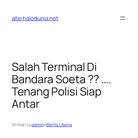
Lewati
ke
allie.halodunia.net
konten
Salah Terminal Di
Bandara Soeta ?? ….
Tenang Polisi Siap
Antar
Written by
admin
in
Berita Utama