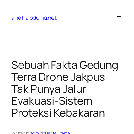
Lewati
ke
allie.halodunia.net
konten
Sebuah Fakta Gedung
Terra Drone Jakpus
Tak Punya Jalur
Evakuasi-Sistem
Proteksi Kebakaran
Written by
admin
in
Berita Utama