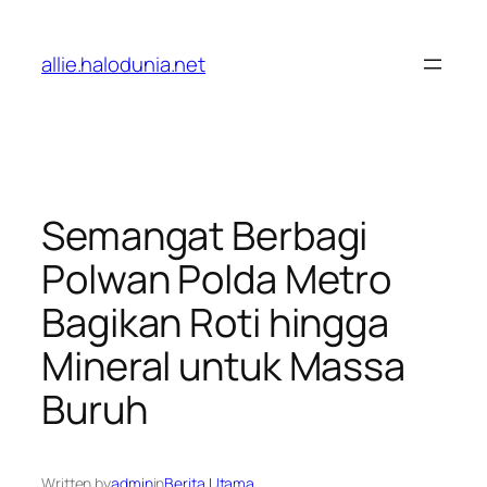
Lewati
ke
allie.halodunia.net
konten
Semangat Berbagi
Polwan Polda Metro
Bagikan Roti hingga
Mineral untuk Massa
Buruh
Written by
admin
in
Berita Utama