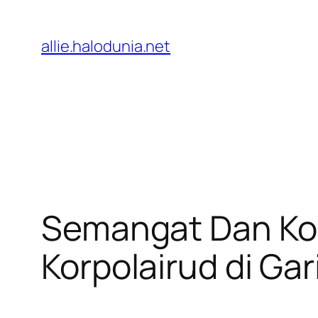
Lewati
ke
allie.halodunia.net
konten
Semangat Dan Kom
Korpolairud di Ga