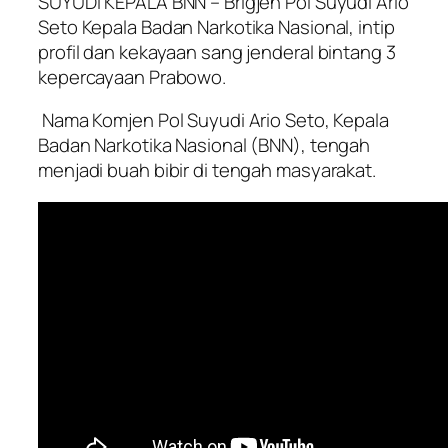
SUYUDI KEPALA BNN – Brigjen Pol Suyudi Ario
Seto Kepala Badan Narkotika Nasional, intip
profil dan kekayaan sang jenderal bintang 3
kepercayaan Prabowo.
Nama Komjen Pol Suyudi Ario Seto, Kepala
Badan Narkotika Nasional (BNN), tengah
menjadi buah bibir di tengah masyarakat.