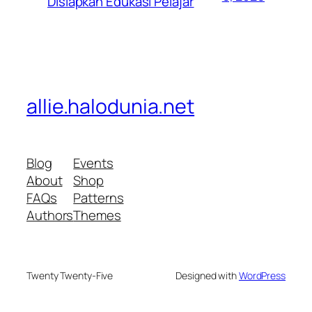
Disiapkan Edukasi Pelajar
allie.halodunia.net
Blog
Events
About
Shop
FAQs
Patterns
Authors
Themes
Twenty Twenty-Five
Designed with
WordPress