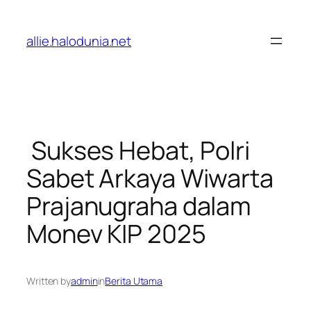
Lewati
ke
allie.halodunia.net
konten
Sukses Hebat, Polri
Sabet Arkaya Wiwarta
Prajanugraha dalam
Monev KIP 2025
Written by
admin
in
Berita Utama