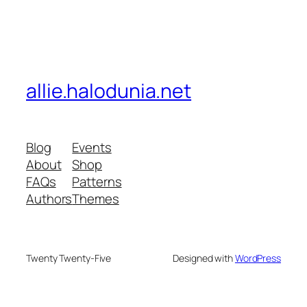
allie.halodunia.net
Blog
Events
About
Shop
FAQs
Patterns
Authors
Themes
Twenty Twenty-Five
Designed with
WordPress