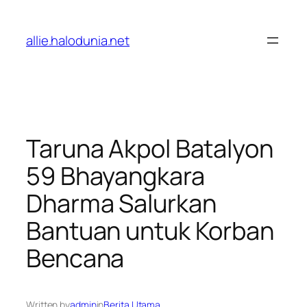
Lewati
ke
allie.halodunia.net
konten
Taruna Akpol Batalyon
59 Bhayangkara
Dharma Salurkan
Bantuan untuk Korban
Bencana
Written by
admin
in
Berita Utama