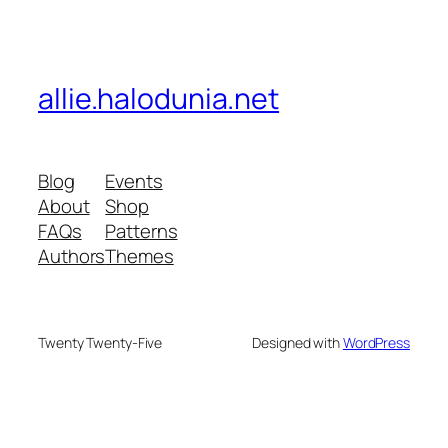
allie.halodunia.net
Blog
Events
About
Shop
FAQs
Patterns
Authors
Themes
Twenty Twenty-Five
Designed with
WordPress