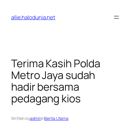
Lewati
ke
allie.halodunia.net
konten
Terima Kasih Polda
Metro Jaya sudah
hadir bersama
pedagang kios
Written by
admin
in
Berita Utama