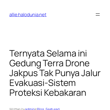
Lewati
ke
allie.halodunia.net
konten
Ternyata Selama ini
Gedung Terra Drone
Jakpus Tak Punya Jalur
Evakuasi-Sistem
Proteksi Kebakaran
Written by
admin
in
Blog
, 
Featured