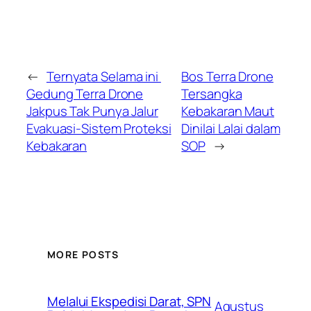
←
Ternyata Selama ini
Bos Terra Drone
Gedung Terra Drone
Tersangka
Jakpus Tak Punya Jalur
Kebakaran Maut
Evakuasi-Sistem Proteksi
Dinilai Lalai dalam
Kebakaran
SOP
→
MORE POSTS
Melalui Ekspedisi Darat, SPN
Agustus