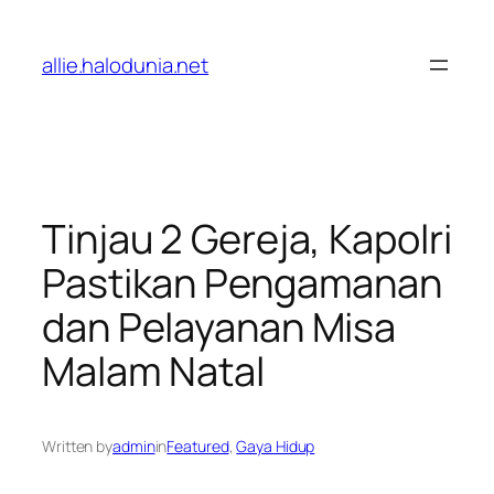
Lewati
ke
allie.halodunia.net
konten
Tinjau 2 Gereja, Kapolri
Pastikan Pengamanan
dan Pelayanan Misa
Malam Natal
Written by
admin
in
Featured
, 
Gaya Hidup