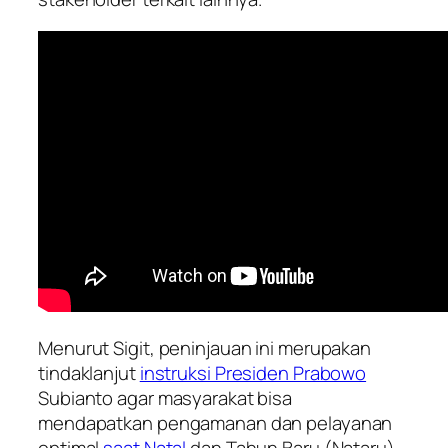
Menurut Sigit, peninjauan ini merupakan
tindaklanjut
instruksi Presiden Prabowo
Subianto agar masyarakat bisa
mendapatkan pengamanan dan pelayanan