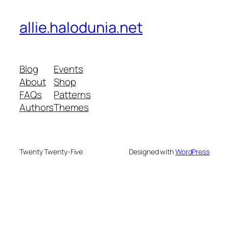
allie.halodunia.net
Blog
Events
About
Shop
FAQs
Patterns
Authors
Themes
Twenty Twenty-Five
Designed with
WordPress