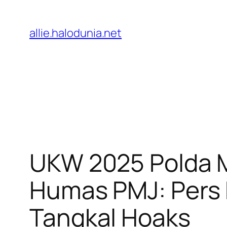
Lewati
ke
allie.halodunia.net
konten
UKW 2025 Polda M
Humas PMJ: Pers P
Tangkal Hoaks