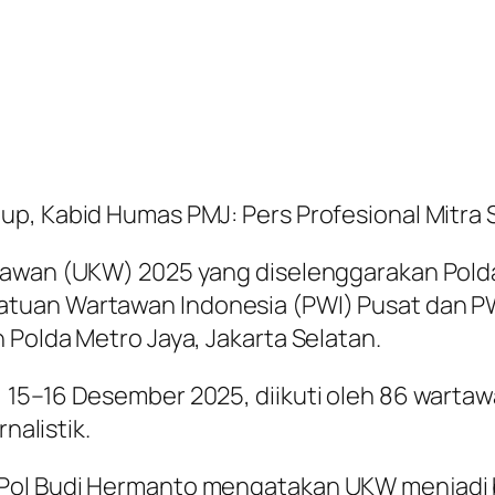
p, Kabid Humas PMJ: Pers Profesional Mitra S
rtawan (UKW) 2025 yang diselenggarakan Pol
tuan Wartawan Indonesia (PWI) Pusat dan PWI
 Polda Metro Jaya, Jakarta Selatan.
 15–16 Desember 2025, diikuti oleh 86 warta
nalistik.
 Pol Budi Hermanto mengatakan UKW menjadi