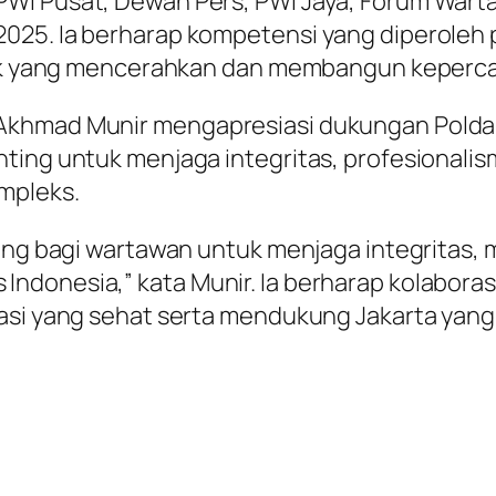
WI Pusat, Dewan Pers, PWI Jaya, Forum Wartaw
25. Ia berharap kompetensi yang diperoleh pe
stik yang mencerahkan dan membangun keperca
 Akhmad Munir mengapresiasi dukungan Polda
ting untuk menjaga integritas, profesionalis
mpleks.
ting bagi wartawan untuk menjaga integritas,
donesia,” kata Munir. Ia berharap kolaborasi 
asi yang sehat serta mendukung Jakarta yang 