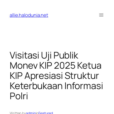
Lewati
ke
allie.halodunia.net
konten
Visitasi Uji Publik
Monev KIP 2025 Ketua
KIP Apresiasi Struktur
Keterbukaan Informasi
Polri
Written by
admin
in
Featured