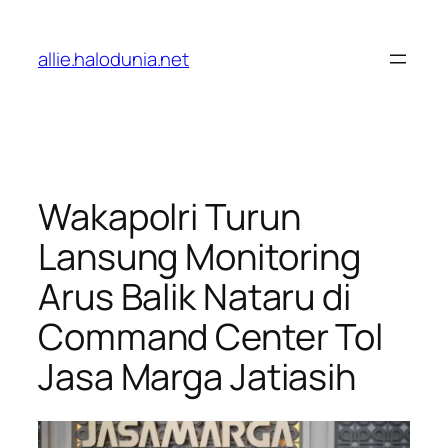
Lewati
ke
allie.halodunia.net
konten
Wakapolri Turun
Lansung Monitoring
Arus Balik Nataru di
Command Center Tol
Jasa Marga Jatiasih