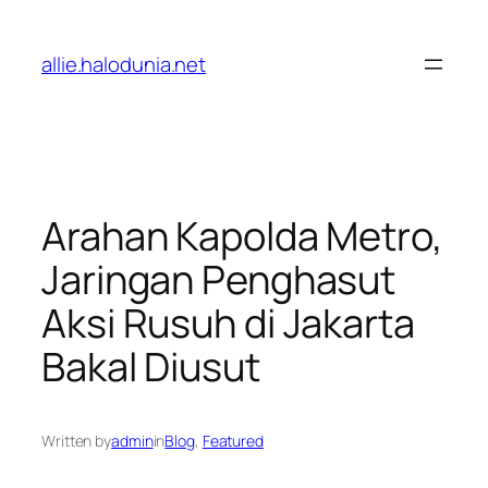
Lewati
ke
allie.halodunia.net
konten
Arahan Kapolda Metro,
Jaringan Penghasut
Aksi Rusuh di Jakarta
Bakal Diusut
Written by
admin
in
Blog
, 
Featured